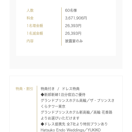
人数
60名様
料金
3,671,906
円
1名増金額
26,393
円
1名減金額
26,393
円
内容
披露宴のみ
特典・割引
特典付き
ドレス特典
◆新郎新婦1泊分宿泊ご優待
グランドプリンスホテル高輪／ザ・プリンスさ
くらタワー東京
グランドプリンスホテル新高輪／高輪 花香路
よりお選びいただけます
◆ドレス提携先 全7社より特別プランあり
Hatsuko Endo Weddings／YUKIKO