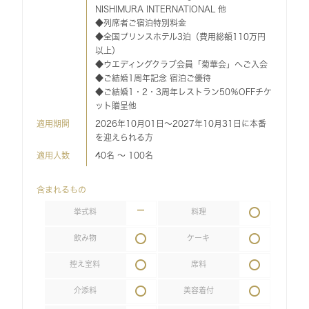
NISHIMURA INTERNATIONAL 他
◆列席者ご宿泊特別料金
◆全国プリンスホテル3泊（費用総額110万円
以上）
◆ウエディングクラブ会員「菊華会」へご入会
◆ご結婚1周年記念 宿泊ご優待
◆ご結婚1・2・3周年レストラン50％OFFチケ
ット贈呈他
適用期間
2026年10月01日～2027年10月31日に本番
を迎えられる方
適用人数
40名 〜 100名
含まれるもの
挙式料
料理
飲み物
ケーキ
控え室料
席料
介添料
美容着付