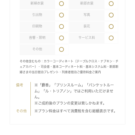
新婦衣裳
新郎衣裳
引出物
写真
印刷物
装花
音響・照明
サービス料
その他
その他含むもの：カラーコーディネート（テーブルクロス・ナプキン・チ
ェアカバー）・司会者・基本コーディネート料・基本システム料・新郎新
婦さまの当日宿泊プレゼント・列席者宿泊ご優待料金ご案内
備考
※「麝香」「プリンスルーム」「バンケットルー
ム」「ル・トリアノン」ではご利用いただけませ
ん。
※ご成約後のプランの変更は致しかねます。
その他
※プラン料金はすべて消費税を含む総額表示です。