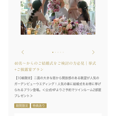
チャペルはふた
40名～からのご結婚式をご検討の方必見｜挙式
+ご披露宴プラン
【10組限定】二面の大きな窓から開放感のある眺望が人気の
ガーデンビューウエディング！人気の春に結婚式をお得に挙げ
られるプラン登場。＜公式HPよりご予約でツインルーム2部屋
プレゼント＞
期間限定
特典あり