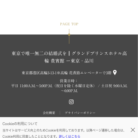
PAGE TOP
東京で唯一無二の結婚式を┃グランドプリンスホテル高
輪 貴賓館 ー東京・品川
東京都港区高輪3-13-1※高輪 花香路エレベーターで3階
営業日時：
平日 11:00A.M.～5:00P.M.（祝日を除く水曜日定休） / 土日祝 9:00A.M.
～6:00P.M.
会社概要
プライバシーポリシー
Cookieの利用について
Copyright (c) SEIBU PRINCE HOTELS WORLDWIDE INC. All rights reserved.
当サイトはサービス向上のためCookieを利用しております。以降ページ遷移した場合は、
Cookie利用に同意したことになります。
詳しくはこちら