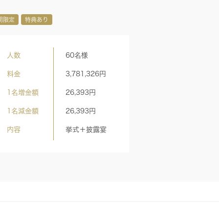
間限定
特典あり
人数
60名様
料金
3,781,326
円
1名増金額
26,393
円
たつから。神殿もふたつから。
挙式前ロケーション撮影で人気の「貴賓館正面玄
前」。赤い絨毯に白いドレスや白無垢が綺麗に映
1名減金額
26,393
円
す。
内容
挙式＋披露宴