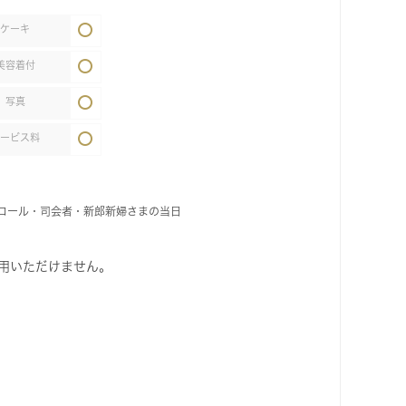
ケーキ
美容着付
写真
サービス料
ロール・司会者・新郎新婦さまの当日
用いただけません。