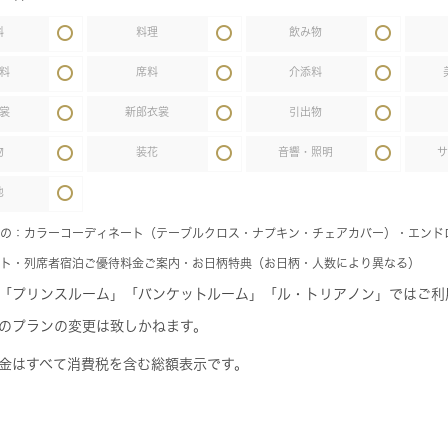
料
料理
飲み物
料
席料
介添料
裳
新郎衣裳
引出物
物
装花
音響・照明
他
の：カラーコーディネート（テーブルクロス・ナプキン・チェアカバー）・エンド
ト・列席者宿泊ご優待料金ご案内・お日柄特典（お日柄・人数により異なる）
「プリンスルーム」「バンケットルーム」「ル・トリアノン」ではご利
のプランの変更は致しかねます。
金はすべて消費税を含む総額表示です。