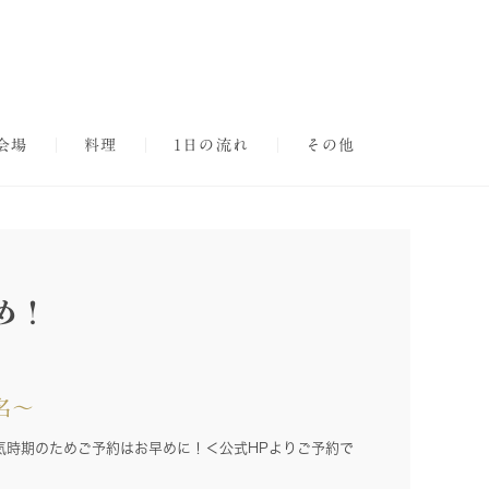
会場
料理
1日の流れ
その他
め！
名～
気時期のためご予約はお早めに！＜公式HPよりご予約で