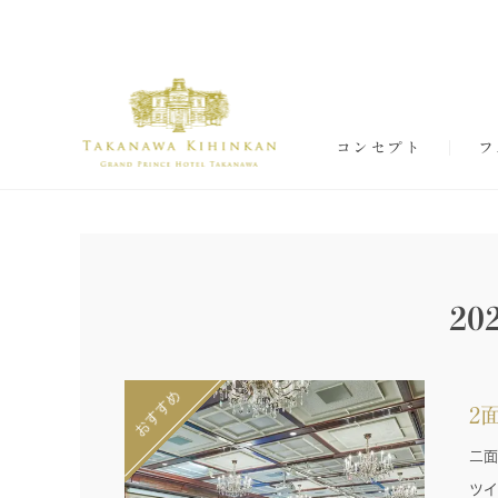
コンセプト
フ
2
2
二面
ツイ