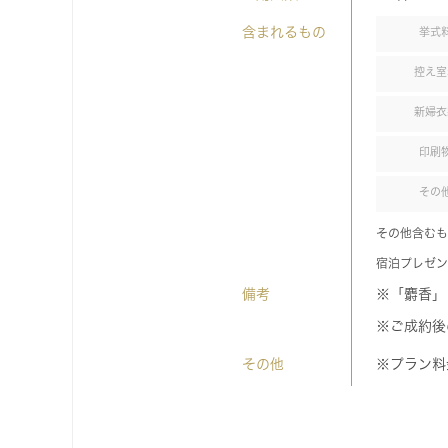
含まれるもの
挙式
控え室
新婦衣
印刷
その
その他含むも
宿泊プレゼン
備考
※「麝香」
※ご成約後
その他
※プラン料