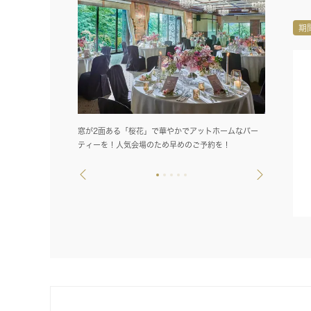
期
窓が2面ある「桜花」で華やかでアットホームなパー
チャペルはふ
ティーを！人気会場のため早めのご予約を！