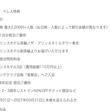
ドレス特典
引
典 最大2,200円×人数（お日柄・人数によって割引金額が異なります）
1泊分宿泊ご優待
リンスホテル高輪／ザ・プリンスさくらタワー東京
リンスホテル新高輪よりお選びいただけます
宿泊特別料金
ンスホテル3泊（費用総額110万円以上）
ングクラブ会員「菊華会」へご入会
周年記念 宿泊ご優待
・2・3周年レストラン50％OFFチケット贈呈など
3月01日～2027年03月31日に本番を迎えられる方
00名