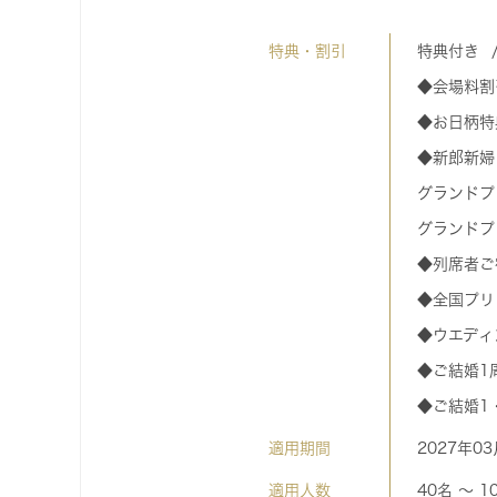
特典・割引
特典付き
◆会場料割
◆お日柄特
◆新郎新婦
グランドプ
グランドプ
◆列席者ご
◆全国プリ
◆ウエディ
◆ご結婚1
◆ご結婚1
適用期間
2027年0
適用人数
40名 〜 1