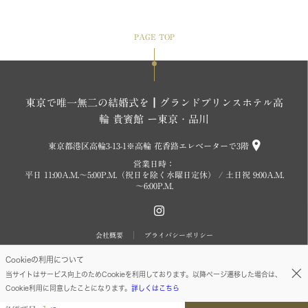
PAGE TOP
東京で唯一無二の結婚式を┃グランドプリンスホテル高
輪 貴賓館 ー東京・品川
東京都港区高輪3-13-1※高輪 花香路エレベーターで3階
営業日時：
平日 11:00A.M.～5:00P.M.（祝日を除く水曜日定休） / 土日祝 9:00A.M.
～6:00P.M.
会社概要
プライバシーポリシー
Cookieの利用について
Copyright (c) SEIBU PRINCE HOTELS WORLDWIDE INC. All rights reserved.
当サイトはサービス向上のためCookieを利用しております。以降ページ遷移した場合は、
Cookie利用に同意したことになります。
詳しくはこちら