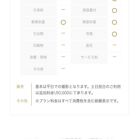
介添料
美容着付
新婦衣裳
新郎衣裳
引出物
写真
印刷物
装花
音響・照明
サービス料
その他
備考
基本は平日での撮影となります。土日祝日のご利用
は追加料金\50,000にて承ります。
その他
※プラン料金はすべて消費税を含む総額表示です。