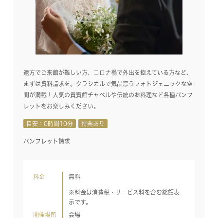
遠方でご来館が難しい方、コロナ禍で外出を控えている方など、
まずは資料請求を。クラシカルで気品漂うフォトジェニックな空
間が満載！人気の貴賓館チャペルや伝統のお料理など各種パンフ
レットをお楽しみください。
目安：0時間10分
特典あり
パンフレット請求
料金
無料
※料金は消費税・サービス料を含む総額表
示です。
開催場所
会場