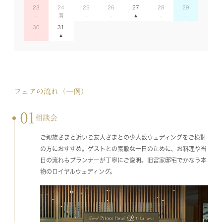
23
24
25
26
27
28
29
30
31
フェアの流れ（一例）
01
相談会
ご親族さまと近いご友人さまとの少人数ウェディングをご検討
の方におすすめ。ゲストとの素敵な一日のために、お料理や当
日の流れもプランナーが丁寧にご説明。旧宮家邸宅でかなう本
物のロイヤルウェディング。