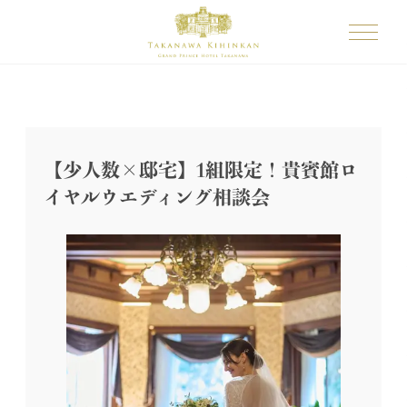
【少人数×邸宅】1組限定！貴賓館ロ
イヤルウエディング相談会