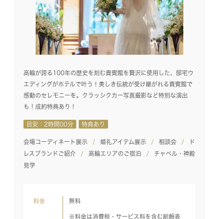
高輪が誇る100年の歴史を刻む貴賓館を贅沢に使用した、邸宅ウ
エディングがホテルで叶う！美しき伝統が受け継がれる貴賓館で
感動のセレモニーを。クラッシクカー写真撮影など特別な演出
も！成約特典あり！
目安：2時間00分
特典あり
会場コーディネート展示
婚礼アイテム展示
相談会
ド
レスブランドご紹介
高輪エリアのご宿泊
チャペル・神殿
見学
料金
無料
※料金は消費税・サービス料を含む総額表