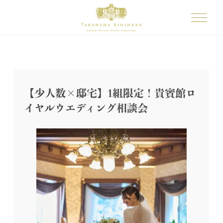
【少人数×邸宅】1組限定！貴賓館ロ
イヤルウエディング相談会