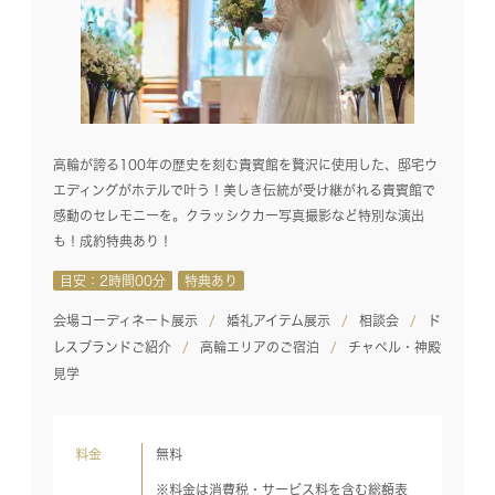
高輪が誇る100年の歴史を刻む貴賓館を贅沢に使用した、邸宅ウ
エディングがホテルで叶う！美しき伝統が受け継がれる貴賓館で
感動のセレモニーを。クラッシクカー写真撮影など特別な演出
も！成約特典あり！
目安：2時間00分
特典あり
会場コーディネート展示
婚礼アイテム展示
相談会
ド
レスブランドご紹介
高輪エリアのご宿泊
チャペル・神殿
見学
料金
無料
※料金は消費税・サービス料を含む総額表