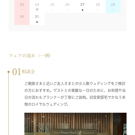
23
24
25
26
27
28
29
30
31
フェアの流れ（一例）
01
相談会
ご親族さまと近いご友人さまとの少人数ウェディングをご検討
の方におすすめ。ゲストとの素敵な一日のために、お料理や当
日の流れもプランナーが丁寧にご説明。旧宮家邸宅でかなう本
物のロイヤルウェディング。