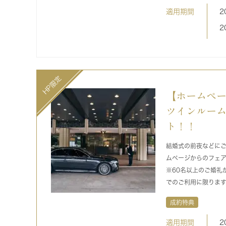
適用期間
2
2
【ホームペ
ツインルーム
ト！！
結婚式の前夜などに
ムページからのフェ
※60名以上のご婚礼
でのご利用に限りま
成約特典
適用期間
2