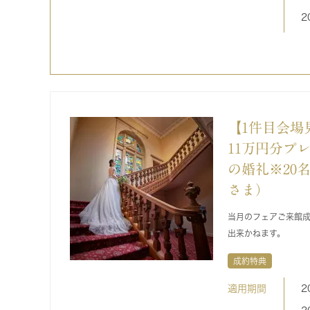
2
【1件目会場
11万円分プ
の婚礼※20
さま）
当月のフェアご来館
出来かねます。
成約特典
適用期間
2