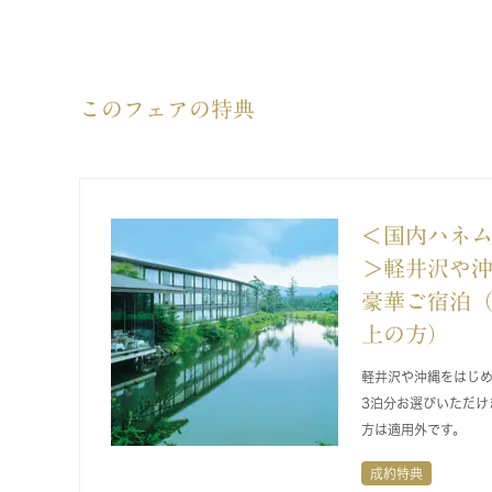
このフェアの特典
＜国内ハネム
＞軽井沢や
豪華ご宿泊（
上の方）
軽井沢や沖縄をはじ
3泊分お選びいただけ
方は適用外です。
成約特典