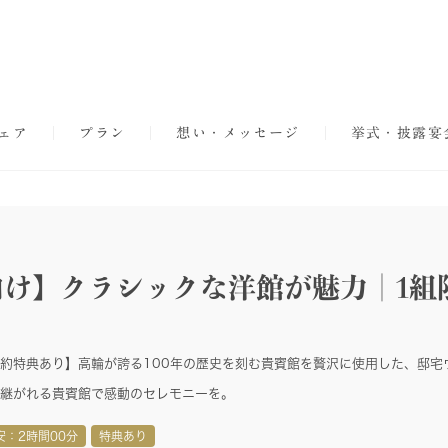
ェア
プラン
想い・メッセージ
挙式・披露宴
名向け】クラシックな洋館が魅力｜1組
約特典あり】高輪が誇る100年の歴史を刻む貴賓館を贅沢に使用した、邸宅
継がれる貴賓館で感動のセレモニーを。
安：2時間00分
特典あり