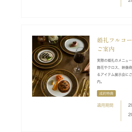
2
婚礼フルコー
ご案内
実際の婚礼のメニュー
飾花やクロス、映像
るアイテム展示会に
内。
成約特典
適用期間
2
2