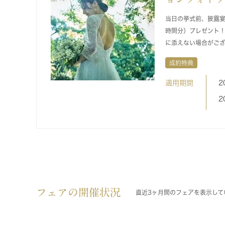
当日の挙式前、披露宴
時間分）プレゼント
に添えない場合がご
成約特典
適用期間
2
2
フェアの開催状況
直近3ヶ月間のフェアを表示して