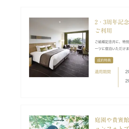
2・3周年記
ご利用
ご結婚記念月に、特
ーツに宿泊いただけ
成約特典
適用期間
2
2
庭園や貴賓
ョンフォト