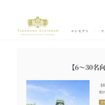
コンセプト
フ
【6～30
【成
受け
目