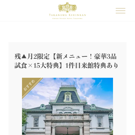
残▲月2限定【新メニュー！豪華3品
試食×15大特典】1件目来館特典あり