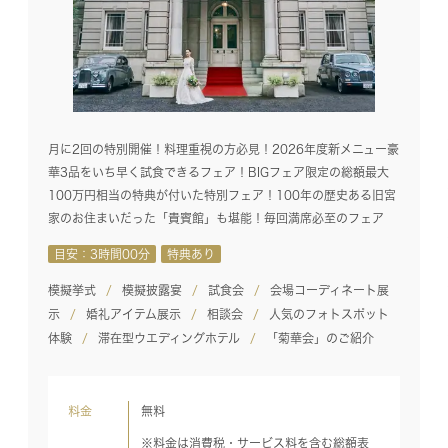
月に2回の特別開催！料理重視の方必見！2026年度新メニュー豪
華3品をいち早く試食できるフェア！BIGフェア限定の総額最大
100万円相当の特典が付いた特別フェア！100年の歴史ある旧宮
家のお住まいだった「貴賓館」も堪能！毎回満席必至のフェア
目安：3時間00分
特典あり
模擬挙式
模擬披露宴
試食会
会場コーディネート展
示
婚礼アイテム展示
相談会
人気のフォトスポット
体験
滞在型ウエディングホテル
「菊華会」のご紹介
料金
無料
※料金は消費税・サービス料を含む総額表