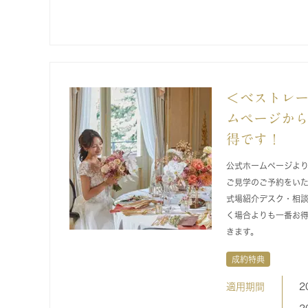
＜ベストレ
ムページか
得です！
公式ホームページよ
ご見学のご予約をい
式場紹介デスク・相
く場合よりも一番お
きます。
成約特典
適用期間
2