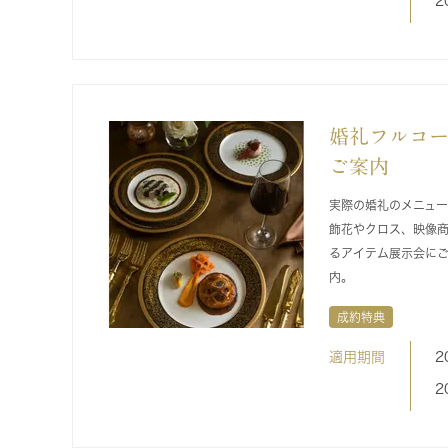
2
婚礼フルコー
ご案内
実際の婚礼のメニュー
飾花やクロス、映像
るアイテム展示会に
内。
成約特典
適用期間
2
2