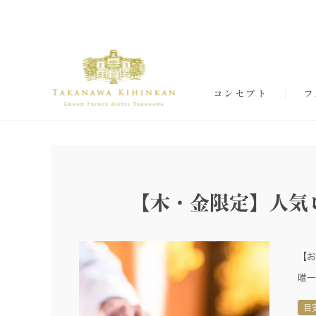
コンセプト
フ
【木・金限定】人気
【お
唯一
目