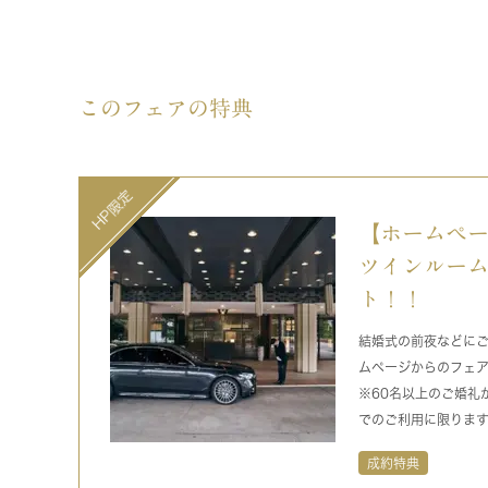
このフェアの特典
【ホームペ
ツインルーム
ト！！
結婚式の前夜などに
ムページからのフェ
※60名以上のご婚礼
でのご利用に限りま
成約特典