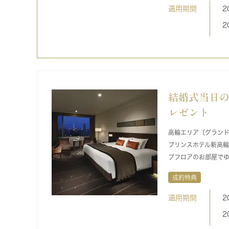
適用期間
2
2
結婚式当日
レゼント
高輪エリア（グラン
プリンスホテル新高
ブフロアのお部屋で
成約特典
適用期間
2
2