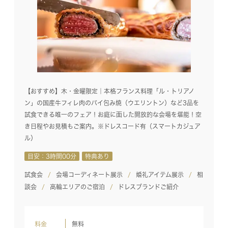
【おすすめ】木・金曜限定｜本格フランス料理「ル・トリアノ
ン」の国産牛フィレ肉のパイ包み焼（ウエリントン）など3品を
試食できる唯一のフェア！お庭に面した開放的な会場を堪能！空
き日程やお見積もご案内。※ドレスコード有（スマートカジュア
ル）
目安：3時間00分
特典あり
試食会
会場コーディネート展示
婚礼アイテム展示
相
談会
高輪エリアのご宿泊
ドレスブランドご紹介
料金
無料