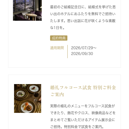
最初のご結婚記念日に、結婚式を挙げた思
い出のホテルにおふたりを無料でご招待い
たします。思い出話に花が咲くような素敵
な1日を。
成約特典
適用期間
2026/07/29〜
2026/09/30
婚礼フルコース試食 特別ご料金
ご案内
実際の婚礼のメニューをフルコース試食が
できたり、飾花やクロス、映像商品などを
まとめてご覧いただけるアイテム展示会に
ご招待。特別料金で試食をご案内。