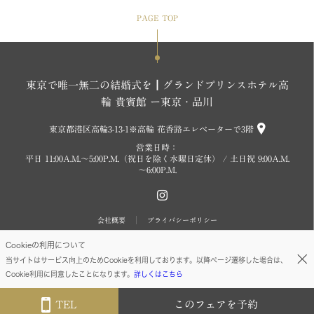
PAGE TOP
東京で唯一無二の結婚式を┃グランドプリンスホテル高
輪 貴賓館 ー東京・品川
東京都港区高輪3-13-1※高輪 花香路エレベーターで3階
営業日時：
平日 11:00A.M.～5:00P.M.（祝日を除く水曜日定休） / 土日祝 9:00A.M.
～6:00P.M.
会社概要
プライバシーポリシー
Cookieの利用について
Copyright (c) SEIBU PRINCE HOTELS WORLDWIDE INC. All rights reserved.
当サイトはサービス向上のためCookieを利用しております。以降ページ遷移した場合は、
Cookie利用に同意したことになります。
詳しくはこちら
TEL
このフェアを予約