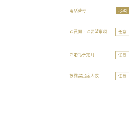
電話番号
必須
ご質問・ご要望事項
任意
ご婚礼予定月
任意
披露宴出席人数
任意