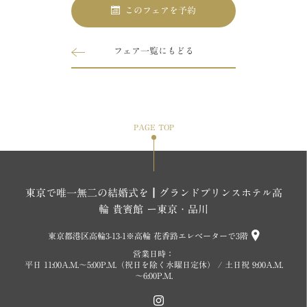
このフェアを予約
フェア一覧にもどる
PAGE TOP
東京で唯一無二の結婚式を┃グランドプリンスホテル高
輪 貴賓館 ー東京・品川
東京都港区高輪3-13-1※高輪 花香路エレベーターで3階
営業日時：
平日 11:00A.M.～5:00P.M.（祝日を除く水曜日定休） / 土日祝 9:00A.M.
～6:00P.M.