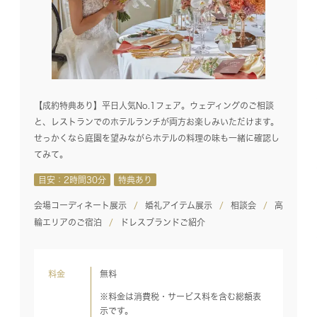
【成約特典あり】平日人気No.1フェア。ウェディングのご相談
と、レストランでのホテルランチが両方お楽しみいただけます。
せっかくなら庭園を望みながらホテルの料理の味も一緒に確認し
てみて。
目安：2時間30分
特典あり
会場コーディネート展示
婚礼アイテム展示
相談会
高
輪エリアのご宿泊
ドレスブランドご紹介
料金
無料
※料金は消費税・サービス料を含む総額表
示です。